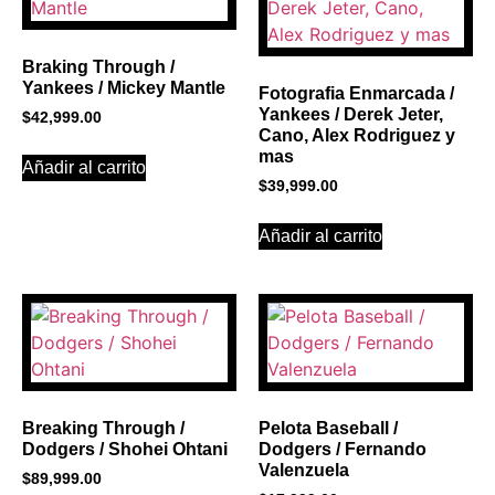
Click Here
Braking Through /
Yankees / Mickey Mantle
Fotografia Enmarcada /
Yankees / Derek Jeter,
$
42,999.00
Cano, Alex Rodriguez y
mas
Añadir al carrito
$
39,999.00
Añadir al carrito
Breaking Through /
Pelota Baseball /
Dodgers / Shohei Ohtani
Dodgers / Fernando
Valenzuela
$
89,999.00