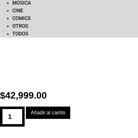
MÚSICA
CINE
COMICS
OTROS
TODOS
$
42,999.00
Jersey
Añadir al carrito
/
Astros
/
Campeones
2022