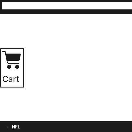
Ir
al
contenido
Cart
NFL