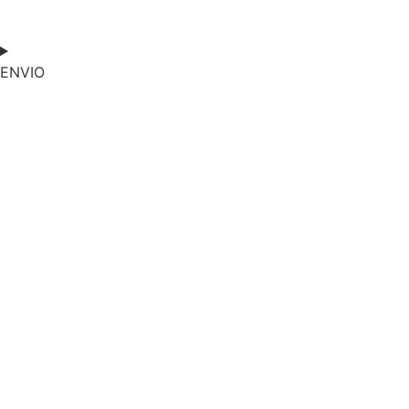
cantidad
ENVIO