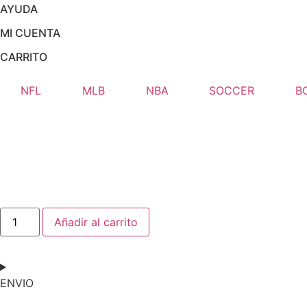
AYUDA
MI CUENTA
CARRITO
NFL
MLB
NBA
SOCCER
B
Jersey
Añadir al carrito
/
Argentina
/
Lionel
Messi
cantidad
ENVIO