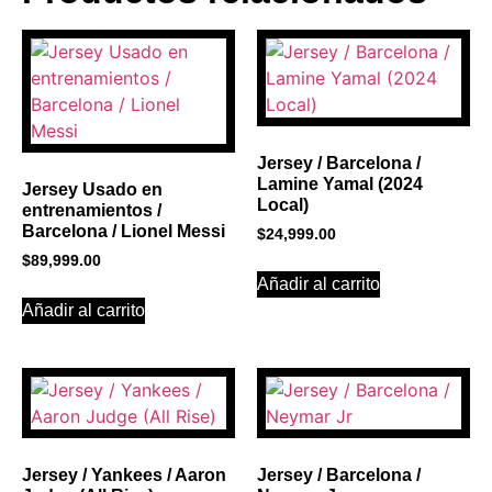
BANNER CON
PROMOCIONES 1
Click Here
Jersey / Barcelona /
Lamine Yamal (2024
Jersey Usado en
Local)
entrenamientos /
Barcelona / Lionel Messi
$
24,999.00
$
89,999.00
Añadir al carrito
Añadir al carrito
Jersey / Yankees / Aaron
Jersey / Barcelona /