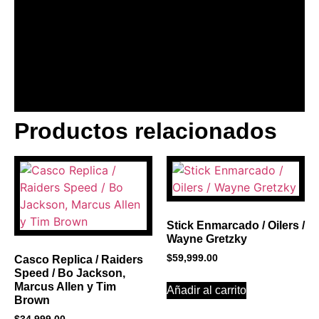
Productos relacionados
BANNER CON
PROMOCIONES 1
Click Here
Stick Enmarcado / Oilers /
Wayne Gretzky
$
59,999.00
Casco Replica / Raiders
Speed / Bo Jackson,
Marcus Allen y Tim
Añadir al carrito
Brown