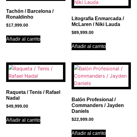
Click Here
Tachón / Barcelona /
Ronaldinho
Litografia Enmarcada /
McLaren / Niki Lauda
$
17,999.00
$
89,999.00
Añadir al carrito
Añadir al carrito
Raqueta / Tenis / Rafael
Nadal
Balón Profesional /
Commanders / Jayden
$
49,999.00
Daniels
$
22,999.00
Añadir al carrito
Añadir al carrito