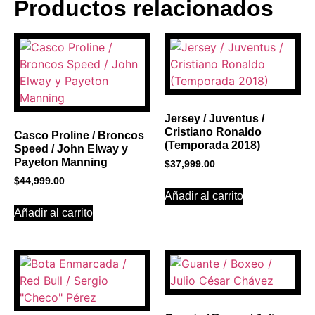
Productos relacionados
BANNER CON
PROMOCIONES 1
Click Here
Jersey / Juventus /
Cristiano Ronaldo
Casco Proline / Broncos
(Temporada 2018)
Speed / John Elway y
Payeton Manning
$
37,999.00
$
44,999.00
Añadir al carrito
Añadir al carrito