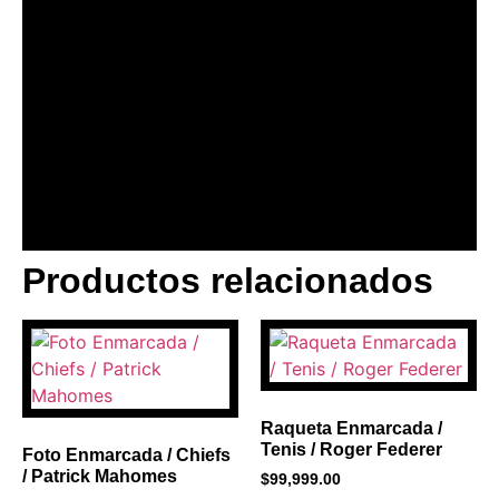
Productos relacionados
BANNER CON
PROMOCIONES 1
Click Here
Raqueta Enmarcada /
Tenis / Roger Federer
Foto Enmarcada / Chiefs
/ Patrick Mahomes
$
99,999.00