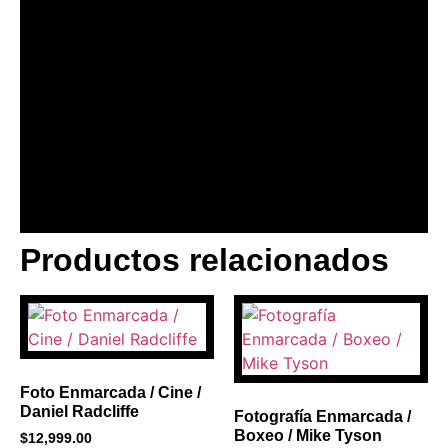
Productos relacionados
BANNER CON
PROMOCIONES 1
Click Here
Foto Enmarcada / Cine /
Daniel Radcliffe
Fotografía Enmarcada /
Boxeo / Mike Tyson
$
12,999.00