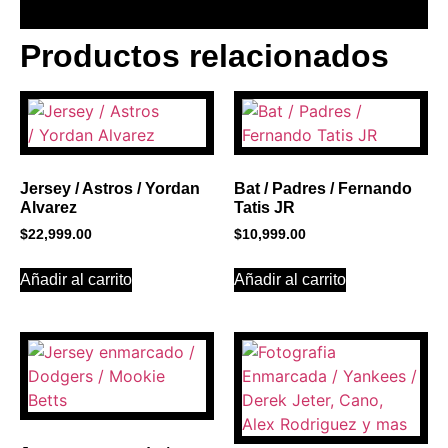
Productos relacionados
BANNER CON
PROMOCIONES 1
Click Here
Jersey / Astros / Yordan
Bat / Padres / Fernando
Alvarez
Tatis JR
$
22,999.00
$
10,999.00
Añadir al carrito
Añadir al carrito