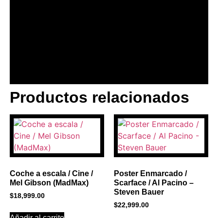
Productos relacionados
BANNER CON
PROMOCIONES 1
Click Here
Coche a escala / Cine /
Poster Enmarcado /
Mel Gibson (MadMax)
Scarface / Al Pacino –
Steven Bauer
$
18,999.00
$
22,999.00
Añadir al carrito