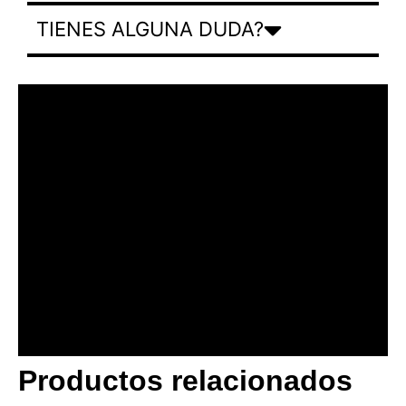
TIENES ALGUNA DUDA?
Productos relacionados
BANNER CON