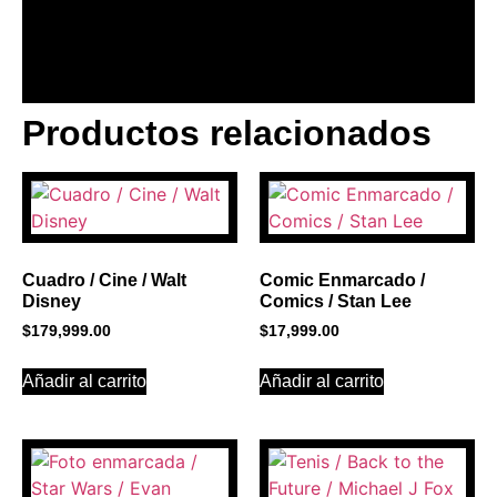
Productos relacionados
BANNER CON
PROMOCIONES 1
Click Here
Cuadro / Cine / Walt
Comic Enmarcado /
Disney
Comics / Stan Lee
$
179,999.00
$
17,999.00
Añadir al carrito
Añadir al carrito