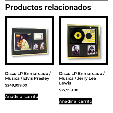
Productos relacionados
BANNER CON
PROMOCIONES 1
Click Here
Disco LP Enmarcado /
Disco LP Enmarcado /
Musica / Elvis Presley
Musica / Jerry Lee
Lewis
$
249,999.00
$
27,999.00
Añadir al carrito
Añadir al carrito