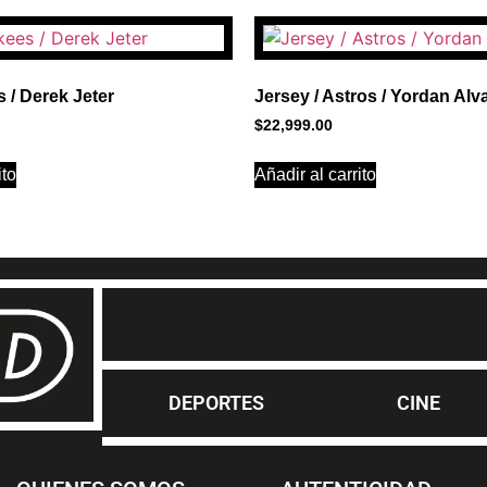
1
s / Derek Jeter
Jersey / Astros / Yordan Alv
$
22,999.00
ito
Añadir al carrito
DEPORTES
CINE