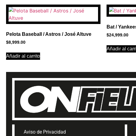
BANNER CON
PROMOCIONES 
Bat / Yankee
Pelota Baseball / Astros / José Altuve
$
24,999.00
Click Here
$
8,999.00
Añadir al carr
Añadir al carrito
Aviso de Privacidad