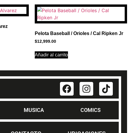
arez
Pelota Baseball / Orioles / Cal Ripken Jr
$
12,999.00
Añadir al carrito
MUSICA
COMICS