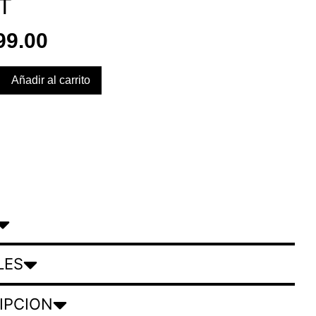
T
99.00
Añadir al carrito
LES
IPCION