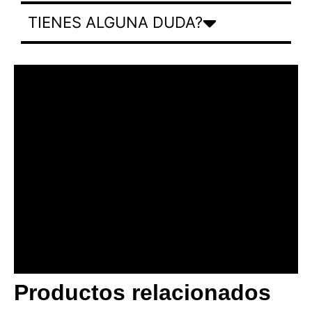
TIENES ALGUNA DUDA?
Productos relacionados
BANNER CON