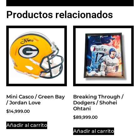
Productos relacionados
BANNER CON
PROMOCIONES 1
Click Here
Mini Casco / Green Bay
Breaking Through /
/ Jordan Love
Dodgers / Shohei
Ohtani
$
14,999.00
$
89,999.00
Añadir al carrito
Añadir al carrito