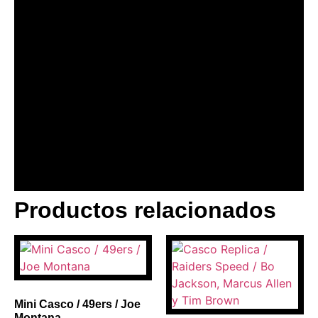
Productos relacionados
BANNER CON
PROMOCIONES 1
Click Here
Mini Casco / 49ers / Joe
Montana