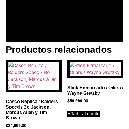
Productos relacionados
BANNER CON
PROMOCIONES 1
Click Here
Stick Enmarcado / Oilers /
Wayne Gretzky
$
59,999.00
Casco Replica / Raiders
Speed / Bo Jackson,
Marcus Allen y Tim
Añadir al carrito
Brown
$
34,999.00