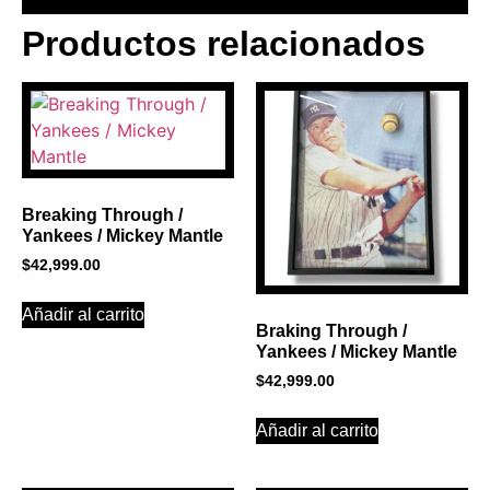
Productos relacionados
BANNER CON
PROMOCIONES 1
Click Here
Breaking Through /
Yankees / Mickey Mantle
$
42,999.00
Añadir al carrito
Braking Through /
Yankees / Mickey Mantle
$
42,999.00
Añadir al carrito