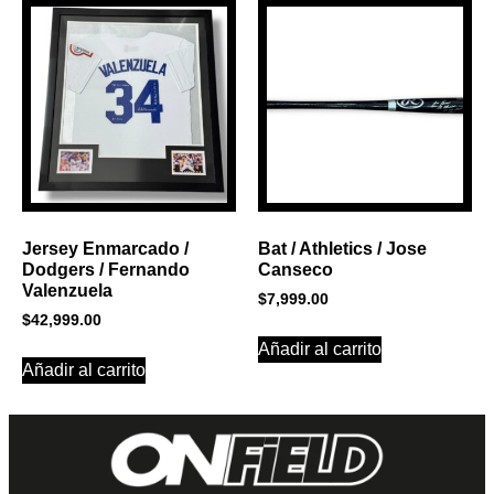
Jersey Enmarcado /
Bat / Athletics / Jose
Dodgers / Fernando
Canseco
Valenzuela
$
7,999.00
$
42,999.00
Añadir al carrito
Añadir al carrito