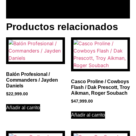
Productos relacionados
BANNER CON
PROMOCIONES 1
Click Here
Balón Profesional /
Commanders / Jayden
Casco Proline / Cowboys
Daniels
Flash / Dak Prescott, Troy
Aikman, Roger Soubach
$
22,999.00
$
47,999.00
Añadir al carrito
Añadir al carrito