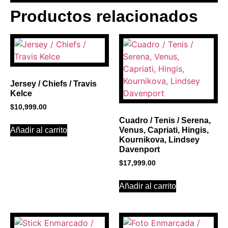
Productos relacionados
BANNER CON
PROMOCIONES 1
Click Here
Jersey / Chiefs / Travis
Kelce
$
10,999.00
Cuadro / Tenis / Serena,
Añadir al carrito
Venus, Capriati, Hingis,
Kournikova, Lindsey
Davenport
$
17,999.00
Añadir al carrito