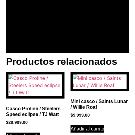
Productos relacionados
BANNER CON
PROMOCIONES 1
Click Here
Mini casco / Saints Lunar
/ Willie Roaf
Casco Proline / Steelers
Speed eclipse / TJ Watt
$
5,999.00
$
29,999.00
Añadir al carrito