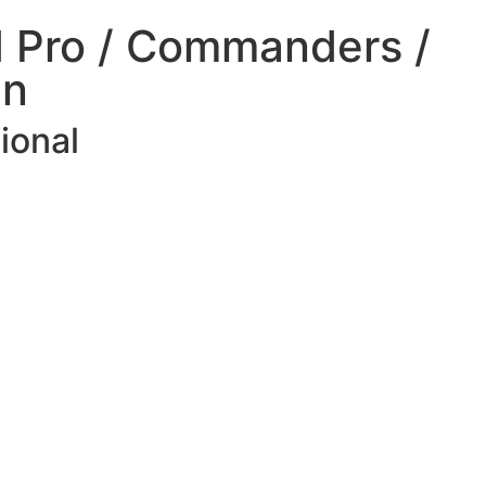
 Pro / Commanders /
in
ional