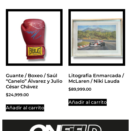
Guante / Boxeo / Saúl
Litografia Enmarcada /
“Canelo” Álvarez y Julio
McLaren / Niki Lauda
César Chávez
$
89,999.00
$
24,999.00
Añadir al carrito
Añadir al carrito