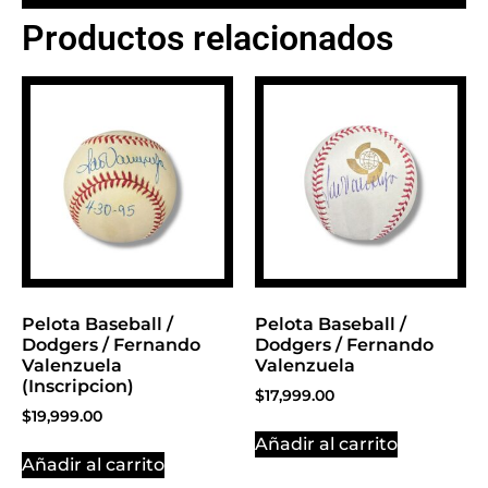
Productos relacionados
BANNER CON
PROMOCIONES 1
Click Here
Pelota Baseball /
Pelota Baseball /
Dodgers / Fernando
Dodgers / Fernando
Valenzuela
Valenzuela
(Inscripcion)
$
17,999.00
$
19,999.00
Añadir al carrito
Añadir al carrito