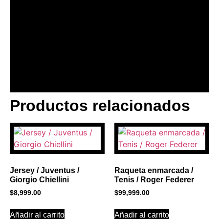
Productos relacionados
BANNER CON
PROMOCIONES 1
Click Here
Jersey / Juventus /
Raqueta enmarcada /
Giorgio Chiellini
Tenis / Roger Federer
$
8,999.00
$
99,999.00
Añadir al carrito
Añadir al carrito