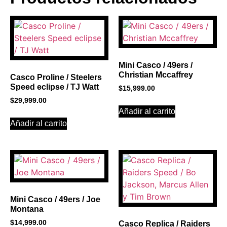
BANNER CON
PROMOCIONES 1
Click Here
Mini Casco / 49ers /
Christian Mccaffrey
Casco Proline / Steelers
Speed eclipse / TJ Watt
$
15,999.00
$
29,999.00
Añadir al carrito
Añadir al carrito
Mini Casco / 49ers / Joe
Montana
$
14,999.00
Casco Replica / Raiders