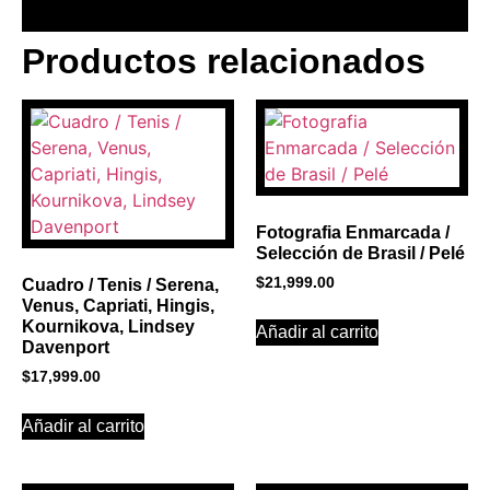
Productos relacionados
BANNER CON
PROMOCIONES 1
Click Here
Fotografia Enmarcada /
Selección de Brasil / Pelé
$
21,999.00
Cuadro / Tenis / Serena,
Venus, Capriati, Hingis,
Kournikova, Lindsey
Añadir al carrito
Davenport
$
17,999.00
Añadir al carrito