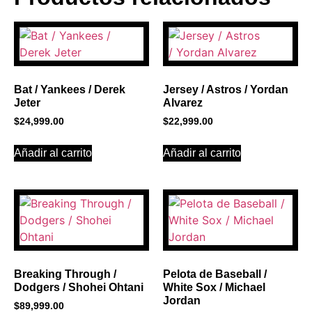
BANNER CON
PROMOCIONES 1
Click Here
Bat / Yankees / Derek
Jersey / Astros / Yordan
Jeter
Alvarez
$
24,999.00
$
22,999.00
Añadir al carrito
Añadir al carrito
Breaking Through /
Pelota de Baseball /
Dodgers / Shohei Ohtani
White Sox / Michael
Jordan
$
89,999.00