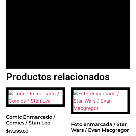
Productos relacionados
BANNER CON
PROMOCIONES 1
Click Here
Comic Enmarcado /
Comics / Stan Lee
Foto enmarcada / Star
Wars / Evan Macgregor
$
17,999.00