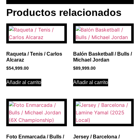
Productos relacionados
BANNER CON
PROMOCIONES 1
Click Here
Raqueta / Tenis / Carlos
Balón Basketball / Bulls /
Alcaraz
Michael Jordan
$
54,999.00
$
89,999.00
Añadir al carrito
Añadir al carrito
Foto Enmarcada / Bulls /
Jersey / Barcelona /