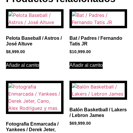
BANNER CON
PROMOCIONES 1
Click Here
Pelota Baseball / Astros /
Bat / Padres / Fernando
José Altuve
Tatis JR
$
8,999.00
$
10,999.00
Añadir al carrito
Añadir al carrito
Balón Basketball / Lakers
/ Lebron James
$
69,999.00
Fotografia Enmarcada /
Yankees / Derek Jeter,