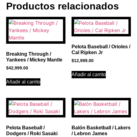
Productos relacionados
BANNER CON
PROMOCIONES 1
Click Here
Pelota Baseball / Orioles /
Cal Ripken Jr
Breaking Through /
Yankees / Mickey Mantle
$
12,999.00
$
42,999.00
Añadir al carrito
Añadir al carrito
Pelota Baseball /
Balón Basketball / Lakers
Dodgers / Roki Sasaki
/ Lebron James