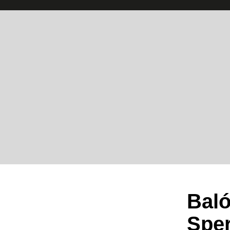
Baló
Sper