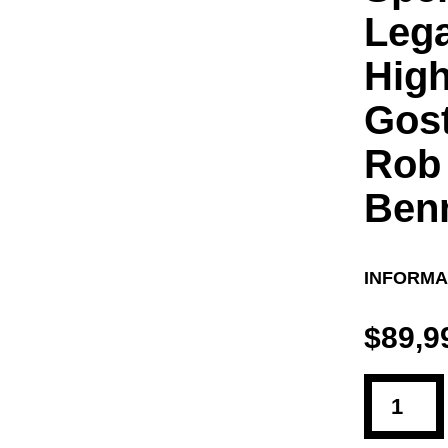
Lega
High
Gost
Rob 
Benn
INFORMA
$
89,9