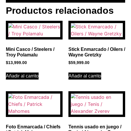
Productos relacionados
BANNER CON
PROMOCIONES 1
Click Here
Mini Casco / Steelers /
Stick Enmarcado / Oilers /
Troy Polamalu
Wayne Gretzky
$
13,999.00
$
59,999.00
Añadir al carrito
Añadir al carrito
Foto Enmarcada / Chiefs
Tennis usado en juego /