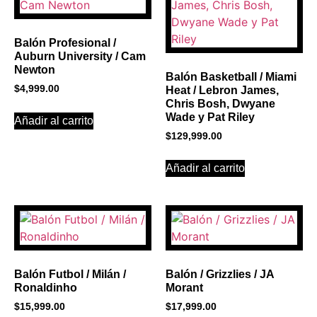
Click Here
Balón Profesional /
Auburn University / Cam
Newton
Balón Basketball / Miami
$
4,999.00
Heat / Lebron James,
Chris Bosh, Dwyane
Wade y Pat Riley
Añadir al carrito
$
129,999.00
Añadir al carrito
Balón Futbol / Milán /
Balón / Grizzlies / JA
Ronaldinho
Morant
$
15,999.00
$
17,999.00