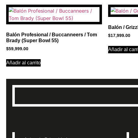
BANNER CON
PROMOCIONES 
Balón / Grizz
Balón Profesional / Buccanneers / Tom
$
17,999.00
Click Here
Brady (Super Bowl 55)
$
59,999.00
Añadir al carr
Añadir al carrito