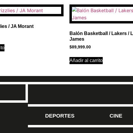
1
lies / JA Morant
Balón Basketball / Lakers /
James
$
89,999.00
ito
Añadir al carrito
DEPORTES
CINE